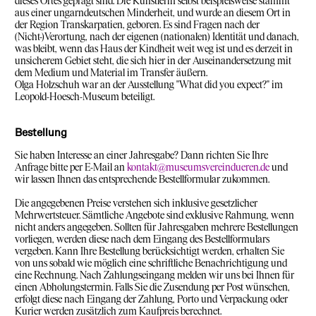
dieses Ortes geprägt sind. Die Künstlerin selbst beispielsweise stammt
aus einer ungarndeutschen Minderheit, und wurde an diesem Ort in
der Region Transkarpatien, geboren. Es sind Fragen nach der
(Nicht-)Verortung, nach der eigenen (nationalen) Identität und danach,
was bleibt, wenn das Haus der Kindheit weit weg ist und es derzeit in
unsicherem Gebiet steht, die sich hier in der Auseinandersetzung mit
dem Medium und Material im Transfer äußern.
Olga Holzschuh war an der Ausstellung "What did you expect?" im
Leopold-Hoesch-Museum beteiligt.
Bestellung
Sie haben Interesse an einer Jahresgabe? Dann richten Sie Ihre
Anfrage bitte per E-Mail an
kontakt@museumsvereindueren.de
und
wir lassen Ihnen das entsprechende Bestellformular zukommen.
Die angegebenen Preise verstehen sich inklusive gesetzlicher
Mehrwertsteuer. Sämtliche Angebote sind exklusive Rahmung, wenn
nicht anders angegeben. Sollten für Jahresgaben mehrere Bestellungen
vorliegen, werden diese nach dem Eingang des Bestellformulars
vergeben. Kann Ihre Bestellung berücksichtigt werden, erhalten Sie
von uns sobald wie möglich eine schriftliche Benachrichtigung und
eine Rechnung. Nach Zahlungseingang melden wir uns bei Ihnen für
einen Abholungstermin. Falls Sie die Zusendung per Post wünschen,
erfolgt diese nach Eingang der Zahlung, Porto und Verpackung oder
Kurier werden zusätzlich zum Kaufpreis berechnet.