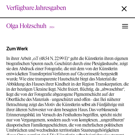
Verfügbare Jahresgaben
Olga Holzschuh
2024
Zum Werk
In ihrer Arbeit „o.T (48.54 N, 22.99 E)“ geht die Künstlerin ihren eigenen
biografischen Spuren nach. Geschützt durch eine Plexiglashaube, zeigt
sie den Abdruck einer Fotografie, die mit dem von der Künstlerin
entwickelten Transferprint-Verfahren auf Glycerinseife hergestellt
wurde. Wie eine transparente Hautschicht birgt das Material die
Abbildung des Hauses ihrer Kindheit in der Region Transkarpatien, die
in der heutigen Ukraine liegt. Nicht fixiert, flüchtig, da „abwaschbar“,
liegt die von der Fotografie abgezogene Pigmentschicht auf der
Oberfläche des Materials - ungeschützt und offen - dar. Bei näherer
Betrachtung zeigt das Motiv die Künstlerin selbst als Fünfjährige mit
ihrer älteren Schwester vor dem besagten Haus. Das verblassende
Erinnerungsbild, im Versuch des Festhaltens begriffen, spricht nicht
nur von Vergangenem, sondern auch von komplexen, „ungreifbaren“
diasporischen Familiengeschichten, die von mehrfachen politischen
Umbrüchen und wechselnden territorialen Staatszugehörigkeiten