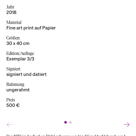
Jahr
Jahr
2018
2018
Material
Material
Fine art print auf Papier
Fine art print auf Papier
Größen
Größen
30 x 40 cm
30 × 20 cm
Edition/Auflage
Edition/Auflage
Exemplar 3/3
3 + 2 AP, 1/3 und 2/3 vergriffen
Signiert
Signiert
signiert und datiert
signiert und datiert
Rahmung
Rahmung
ungerahmt
ungerahmt
Preis
Preis
500 €
350 €
←
→