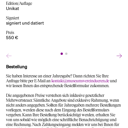
Edition/Auflage
Edition/Auflage
Unikat
Unikat
Signiert
Preis
signiert und datiert
550 €
Preis
550 €
←
→
Bestellung
Sie haben Interesse an einer Jahresgabe? Dann richten Sie Ihre
Anfrage bitte per E-Mail an
kontakt@museumsvereindueren.de
und
wir lassen Ihnen das entsprechende Bestellformular zukommen.
Die angegebenen Preise verstehen sich inklusive gesetzlicher
Mehrwertsteuer. Sämtliche Angebote sind exklusive Rahmung, wenn
nicht anders angegeben. Sollten für Jahresgaben mehrere Bestellungen
vorliegen, werden diese nach dem Eingang des Bestellformulars
vergeben. Kann Ihre Bestellung berücksichtigt werden, erhalten Sie
von uns sobald wie möglich eine schriftliche Benachrichtigung und
eine Rechnung. Nach Zahlungseingang melden wir uns bei Ihnen für