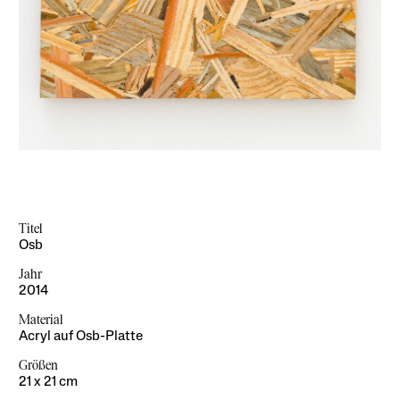
Titel
Titel
Osb
krepp
Jahr
Jahr
2014
2013
Material
Material
Acryl auf Osb-Platte
Acryl auf Pappkartin
Größen
Größen
21 x 21 cm
22 x 16 cm